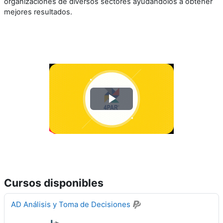
organizaciones de diversos sectores ayudándolos a obtener
mejores resultados.
R
e
p
r
Cursos disponibles
o
AD Análisis y Toma de Decisiones
d