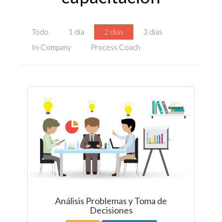
Todo
1 día
2 días
3 días
In-Company
Process Coach
Análisis Problemas y Toma de
Decisiones